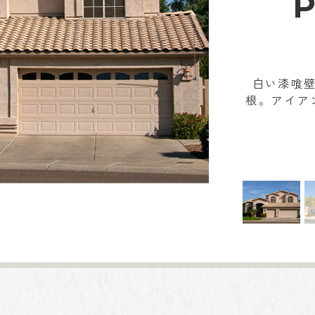
白い漆喰
根。アイア